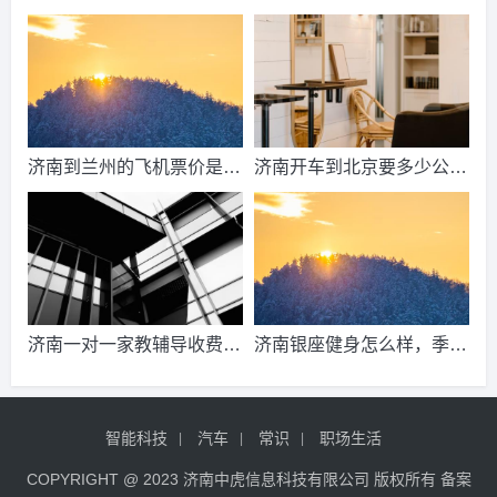
到济南的高铁票多钱？
2021山东天然气费收费标
准？
济南到兰州的飞机票价是多
济南开车到北京要多少公
少？济南到兰州飞机要多
里、时间、过路费、油钱？
久？
济南到北京多少公里？
济南一对一家教辅导收费情
济南银座健身怎么样，季
况？
卡，年卡价格是多少啊？济
南哪里有练瑜伽，办年卡便
智能科技
汽车
常识
职场生活
宜的地方呢？
COPYRIGHT @ 2023 济南中虎信息科技有限公司 版权所有 备案