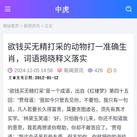
网站首页
>
新闻资讯
> 正文
欲钱买无精打采的动物打一准确生
肖，词语揭晓释义落实
2024-12-05 14:56
新闻资讯
426
0
"欲钱买无精打采"是一个成语，出自《红楼梦》第四十五
回：“贾母道：‘我如今只管去见你，不要怕，我只有一句
话，凡人若要长久得富贵，莫要贪图虚名，须先有真才
实学。’林黛玉笑道：‘好，只怕我今儿来，你还不知道我
的意思，我若再想求你帮助，你却不敢答应了。’贾母
道：‘我这会子虽有些东西，但不如你，你就把你的书给