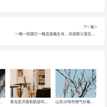
下一篇
一唱一和猜打一精选准确生肖，词语释义落实解释
数
青岛至济南有航班吗？
山东16地市燃气价格明