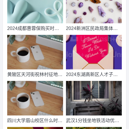
2024成都惠蓉保购买时间
2024新洲区民政局集体婚
和费用_推荐阅读
礼时间、地点及流程(附报
名电话)
黄陂区天河街祝林村征地补
2024东湖高新区人才子女
偿安置方案2024
入学(园)摸底登记须知
四川大学眉山校区什么时候
武汉1分钱坐地铁活动优惠