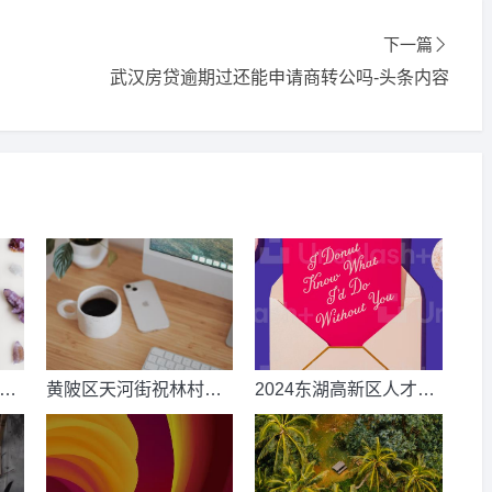
下一篇
武汉房贷逾期过还能申请商转公吗-头条内容
集体
黄陂区天河街祝林村征
2024东湖高新区人才子
程
地补偿安置方案2024
女入学(园)摸底登记须知