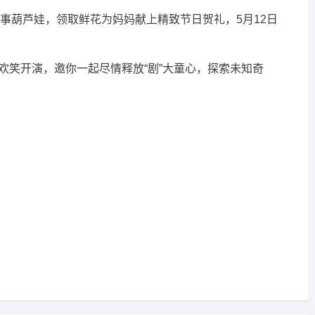
事葫芦娃，领取鲜花为妈妈献上精致节日贺礼，5月12日
剧目欢笑开演，邀你一起尽情释放“剧”大童心，探索未知奇