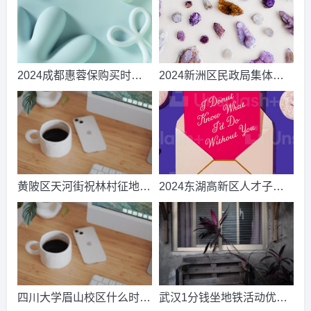
2024成都惠蓉保购买时间
2024新洲区民政局集体婚
和费用_推荐阅读
礼时间、地点及流程(附报
名电话)
黄陂区天河街祝林村征地补
2024东湖高新区人才子女
偿安置方案2024
入学(园)摸底登记须知
四川大学眉山校区什么时候
武汉1分钱坐地铁活动优惠