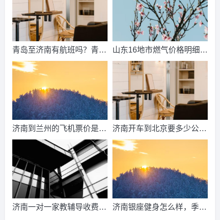
少？
青岛至济南有航班吗？青岛
山东16地市燃气价格明细？
到济南的高铁票多钱？
2021山东天然气费收费标
准？
济南到兰州的飞机票价是多
济南开车到北京要多少公
少？济南到兰州飞机要多
里、时间、过路费、油钱？
久？
济南到北京多少公里？
济南一对一家教辅导收费情
济南银座健身怎么样，季