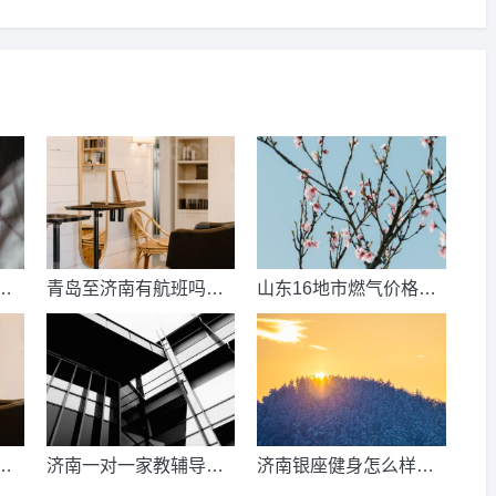
数
青岛至济南有航班吗？
山东16地市燃气价格明
考
青岛到济南的高铁票多
细？2021山东天然气费
钱？
收费标准？
少
济南一对一家教辅导收
济南银座健身怎么样，