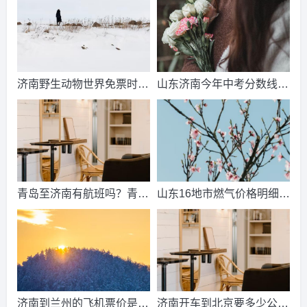
济南野生动物世界免票时
山东济南今年中考分数线出
间？济南动物王国票价？
来了吗？济南中考总分多
少？
青岛至济南有航班吗？青岛
山东16地市燃气价格明细？
到济南的高铁票多钱？
2021山东天然气费收费标
准？
济南到兰州的飞机票价是多
济南开车到北京要多少公