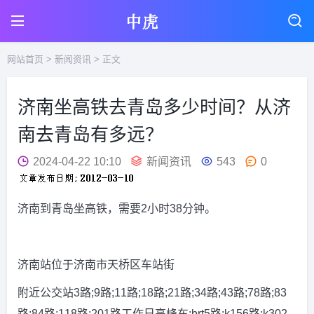
网站首页
>
新闻资讯
> 正文
济南坐高铁去青岛多少时间？从济
南去青岛有多远？
2024-04-22 10:10
新闻资讯
543
0
济南到青岛坐高铁，需要2小时38分钟。
济南站位于济南市天桥区车站街
附近公交站3路;9路;11路;18路;21路;34路;43路;78路;83
路;84路;118路;201路工作日高峰车;brt5路;k156路;k302