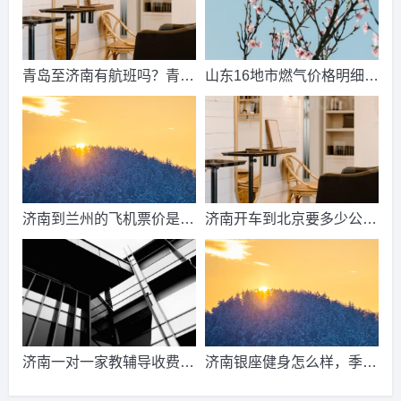
青岛至济南有航班吗？青岛
山东16地市燃气价格明细？
到济南的高铁票多钱？
2021山东天然气费收费标
准？
济南到兰州的飞机票价是多
济南开车到北京要多少公
少？济南到兰州飞机要多
里、时间、过路费、油钱？
久？
济南到北京多少公里？
济南一对一家教辅导收费情
济南银座健身怎么样，季
况？
卡，年卡价格是多少啊？济