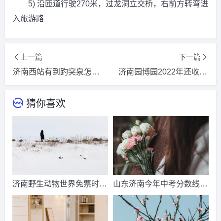
5) 沿匝道行驶270米，过龙洞立交桥，右前方转弯进
入旅游路
上一篇
下一篇
济南西站有到趵突泉怎么走？济南的泉城广场到趵突泉有多远？
济南园博园2022年还收门票费吗？长清园博园收门票吗？
猜你喜欢
济南野生动物世界免票时
山东济南今年中考分数线出
间？济南动物王国票价？
来了吗？济南中考总分多
少？