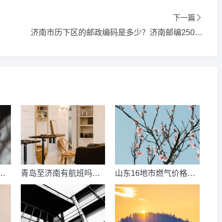
下一篇
济南市历下区的邮政编码是多少？济南邮编250000是哪个区？
数
青岛至济南有航班吗？
山东16地市燃气价格明
考
青岛到济南的高铁票多
细？2021山东天然气费
钱？
收费标准？