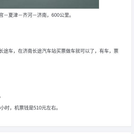
－夏津－齐河－济南，600公里。
长途车，在济南长途汽车站买票做车就可以了，有车，票
。
小时，机票钱是510元左右。