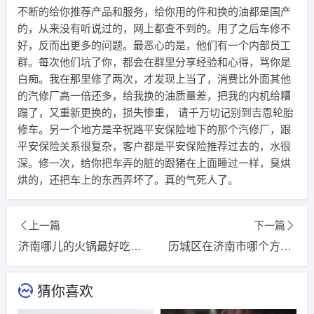
不断的给你推荐产品和服务，给你用的件和换的油都是国产
的，从来没有听说过的，网上都查不到的。用了之后车修不
好，反而出更多的问题。最恶心的是，他们有一个内部员工
群。每次他们坑了你，都会在群里分享经验和心得，骂你是
白痴。我在那里修了两次，才发现上当了，消费比外面其他
的汽修厂高一倍还多，给我换的油质量差，把我的内机给糟
蹋了，又重新更换的，损失惨重， 请千万切记别到吉恩轮胎
修车。另一个地方是辛祝路平安保险地下的那个汽修厂，跟
平安保险关系很复杂，客户都是平安保险推荐过去的，水很
深。修一次，给你把车弄的脏的跟猪在上面睡过一样，臭烘
烘的，还把车上的东西弄坏了。真的气死人了。
上一篇
下一篇
济南哪儿的火锅最好吃？济南天桥附近火锅哪家好吃？
历城区在济南市哪个方位？济南历城区有多少乡镇村？
猜你喜欢