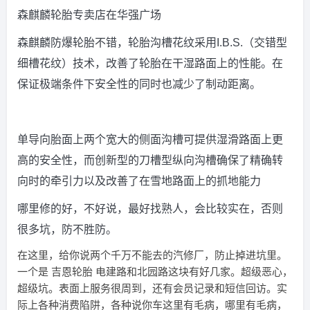
森麒麟轮胎专卖店在华强广场
森麒麟防爆轮胎不错，轮胎沟槽花纹采用I.B.S.（交错型
细槽花纹）技术，改善了轮胎在干湿路面上的性能。在
保证极端条件下安全性的同时也减少了制动距离。
单导向胎面上两个宽大的侧面沟槽可提供湿滑路面上更
高的安全性，而创新型的刀槽型纵向沟槽确保了精确转
向时的牵引力以及改善了在雪地路面上的抓地能力
哪里修的好，不好说，最好找熟人，会比较实在，否则
很多坑，防不胜防。
在这里，给你说两个千万不能去的汽修厂，防止掉进坑里。
一个是 吉恩轮胎 电建路和北园路这块有好几家。超级恶心，
超级坑。表面上服务很周到，还有会员记录和短信回访。实
际上各种消费陷阱，各种说你车这里有毛病，哪里有毛病，