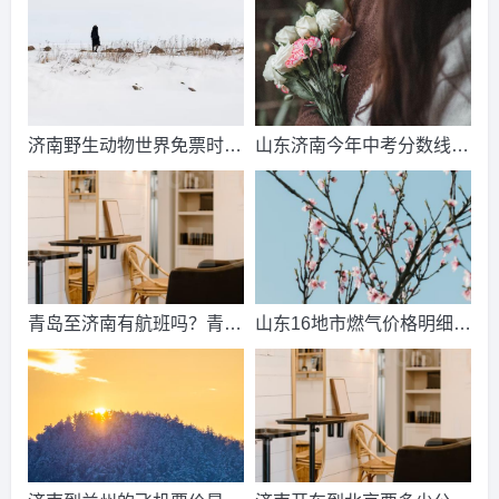
济南野生动物世界免票时
山东济南今年中考分数线出
间？济南动物王国票价？
来了吗？济南中考总分多
少？
青岛至济南有航班吗？青岛
山东16地市燃气价格明细？
到济南的高铁票多钱？
2021山东天然气费收费标
准？