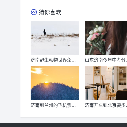
猜你喜欢
济南野生动物世界免票
山东济南今年中考分
时间？济南动物王国票
线出来了吗？济南中
价？
总分多少？
济南到兰州的飞机票价
济南开车到北京要多
是多少？济南到兰州飞
公里、时间、过路费
机要多久？
油钱？济南到北京多