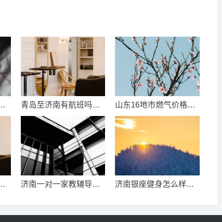
数
青岛至济南有航班吗？
山东16地市燃气价格明
考
青岛到济南的高铁票多
细？2021山东天然气费
钱？
收费标准？
少
济南一对一家教辅导收
济南银座健身怎么样，
、
费情况？
季卡，年卡价格是多少
少
啊？济南哪里有练瑜