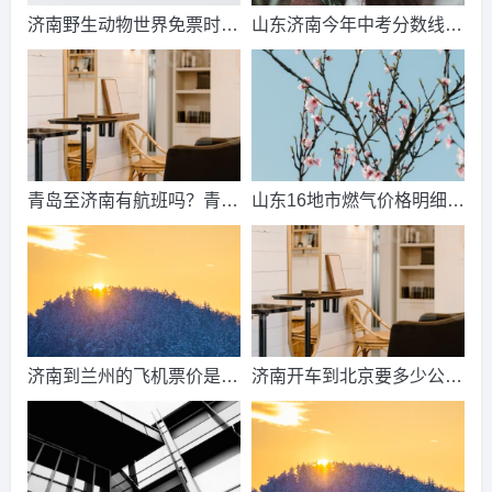
济南野生动物世界免票时
山东济南今年中考分数线出
间？济南动物王国票价？
来了吗？济南中考总分多
少？
青岛至济南有航班吗？青岛
山东16地市燃气价格明细？
到济南的高铁票多钱？
2021山东天然气费收费标
准？
济南到兰州的飞机票价是多
济南开车到北京要多少公
少？济南到兰州飞机要多
里、时间、过路费、油钱？
久？
济南到北京多少公里？